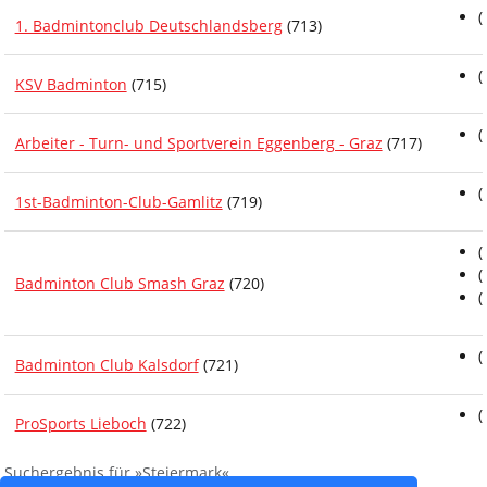
(
1. Badmintonclub Deutschlandsberg
(713)
(
KSV Badminton
(715)
(
Arbeiter - Turn- und Sportverein Eggenberg - Graz
(717)
(
1st-Badminton-Club-Gamlitz
(719)
(
(
Badminton Club Smash Graz
(720)
(
(
Badminton Club Kalsdorf
(721)
(
ProSports Lieboch
(722)
Suchergebnis für »Steiermark«